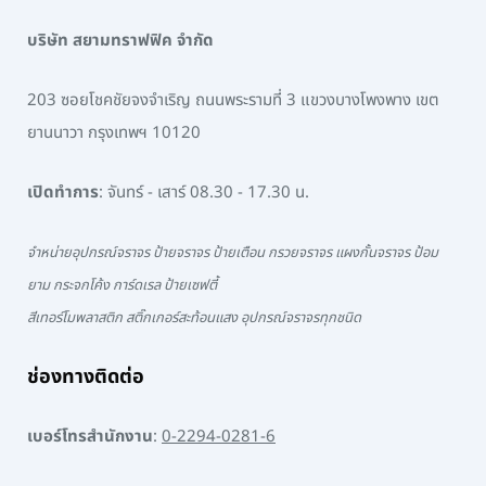
บริษัท สยามทราฟฟิค จำกัด
203 ซอยโชคชัยจงจำเริญ ถนนพระรามที่ 3 แขวงบางโพงพาง เขต
ยานนาวา กรุงเทพฯ 10120
เปิดทำการ
: จันทร์ - เสาร์ 08.30 - 17.30 น.
จำหน่ายอุปกรณ์จราจร ป้ายจราจร ป้ายเตือน กรวยจราจร แผงกั้นจราจร ป้อม
ยาม กระจกโค้ง การ์ดเรล ป้ายเซฟตี้
สีเทอร์โมพลาสติก สติ๊กเกอร์สะท้อนแสง อุปกรณ์จราจรทุกชนิด
ช่องทางติดต่อ
เบอร์โทรสำนักงาน
:
0-2294-0281-6