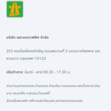
บริษัท สยามทราฟฟิค จำกัด
203 ซอยโชคชัยจงจำเริญ ถนนพระรามที่ 3 แขวงบางโพงพาง เขต
ยานนาวา กรุงเทพฯ 10120
เปิดทำการ
: จันทร์ - เสาร์ 08.30 - 17.30 น.
จำหน่ายอุปกรณ์จราจร ป้ายจราจร ป้ายเตือน กรวยจราจร แผงกั้นจราจร ป้อม
ยาม กระจกโค้ง การ์ดเรล ป้ายเซฟตี้
สีเทอร์โมพลาสติก สติ๊กเกอร์สะท้อนแสง อุปกรณ์จราจรทุกชนิด