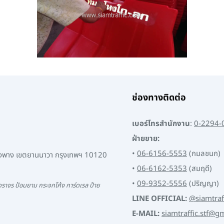
ช่องทางติดต่อ
เบอร์โทรสำนักงาน
:
0-2294-
ฝ่ายขาย:
•
06-6156-5553
(กมลชนก)
พงพาง เขตยานนาวา กรุงเทพฯ 10120
•
06-6162-5353
(สมฤดี)
•
09-9352-5556
(ปริญญา)
ราจร ป้อมยาม กระจกโค้ง การ์ดเรล ป้าย
LINE OFFICIAL:
@siamtraf
E-MAIL:
siamtraffic.stf@g