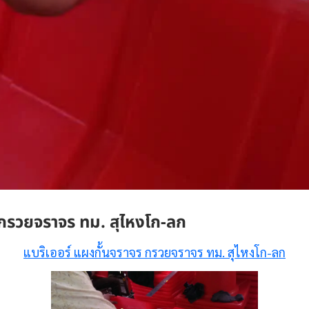
 กรวยจราจร ทม. สุไหงโก-ลก
แบริเออร์ แผงกั้นจราจร กรวยจราจร ทม. สุไหงโก-ลก