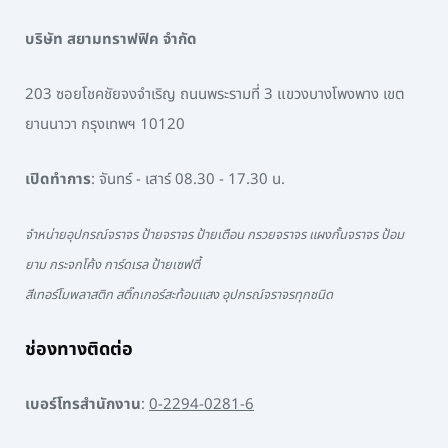
บริษัท สยามทราฟฟิค จำกัด
203 ซอยโชคชัยจงจำเริญ ถนนพระรามที่ 3 แขวงบางโพงพาง เขต
ยานนาวา กรุงเทพฯ 10120
เปิดทำการ
: จันทร์ - เสาร์ 08.30 - 17.30 น.
จำหน่ายอุปกรณ์จราจร ป้ายจราจร ป้ายเตือน กรวยจราจร แผงกั้นจราจร ป้อม
ยาม กระจกโค้ง การ์ดเรล ป้ายเซฟตี้
สีเทอร์โมพลาสติก สติ๊กเกอร์สะท้อนแสง อุปกรณ์จราจรทุกชนิด
ช่องทางติดต่อ
เบอร์โทรสำนักงาน
:
0-2294-0281-6