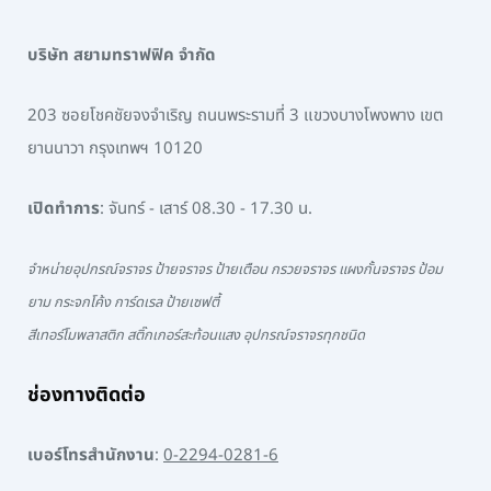
บริษัท สยามทราฟฟิค จำกัด
203 ซอยโชคชัยจงจำเริญ ถนนพระรามที่ 3 แขวงบางโพงพาง เขต
ยานนาวา กรุงเทพฯ 10120
เปิดทำการ
: จันทร์ - เสาร์ 08.30 - 17.30 น.
จำหน่ายอุปกรณ์จราจร ป้ายจราจร ป้ายเตือน กรวยจราจร แผงกั้นจราจร ป้อม
ยาม กระจกโค้ง การ์ดเรล ป้ายเซฟตี้
สีเทอร์โมพลาสติก สติ๊กเกอร์สะท้อนแสง อุปกรณ์จราจรทุกชนิด
ช่องทางติดต่อ
เบอร์โทรสำนักงาน
:
0-2294-0281-6