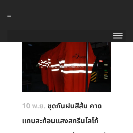
10 พ.ย.
ชุดกันฝนสีส้ม คาด
แถบสะท้อนแสงสกรีนโลโก้