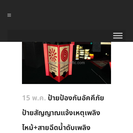
15 พ.ค.
ป้ายป้องกันอัคคีภัย
ป้ายสัญญาณแจ้งเหตุเพลิง
ไหม้+สายฉีดน้ำดับเพลิง