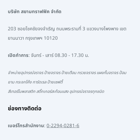
บริษัท สยามทราฟฟิค จำกัด
203 ซอยโชคชัยจงจำเริญ ถนนพระรามที่ 3 แขวงบางโพงพาง เขต
ยานนาวา กรุงเทพฯ 10120
เปิดทำการ
: จันทร์ - เสาร์ 08.30 - 17.30 น.
จำหน่ายอุปกรณ์จราจร ป้ายจราจร ป้ายเตือน กรวยจราจร แผงกั้นจราจร ป้อม
ยาม กระจกโค้ง การ์ดเรล ป้ายเซฟตี้
สีเทอร์โมพลาสติก สติ๊กเกอร์สะท้อนแสง อุปกรณ์จราจรทุกชนิด
ช่องทางติดต่อ
เบอร์โทรสำนักงาน
:
0-2294-0281-6