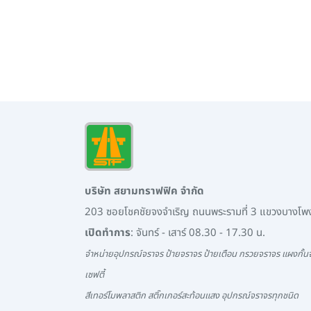
บริษัท สยามทราฟฟิค จำกัด
203 ซอยโชคชัยจงจำเริญ ถนนพระรามที่ 3 แขวงบางโ
เปิดทำการ
: จันทร์ - เสาร์ 08.30 - 17.30 น.
จำหน่ายอุปกรณ์จราจร ป้ายจราจร ป้ายเตือน กรวยจราจร แผงกั้นจ
เซฟตี้
สีเทอร์โมพลาสติก สติ๊กเกอร์สะท้อนแสง อุปกรณ์จราจรทุกชนิด