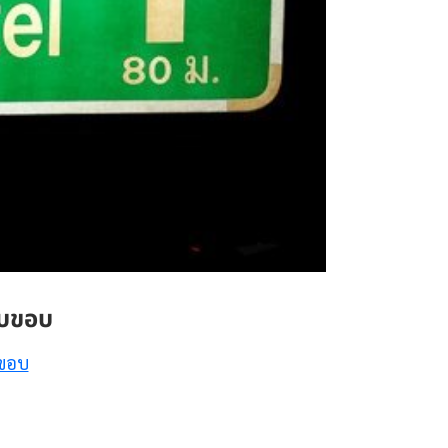
ับขอบ
บขอบ