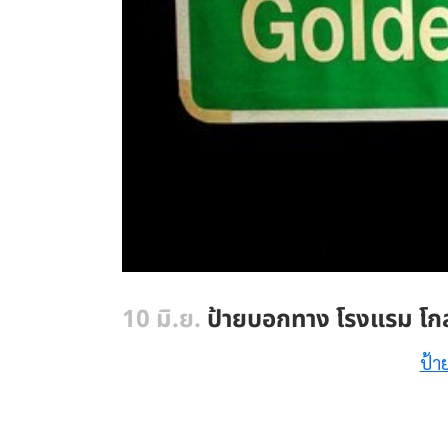
10 มิ.ย.
ป้ายบอกทาง โรงแรม โก
ป้า