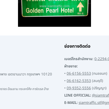
ช่องทางติดต่อ
เบอร์โทรสำนักงาน
:
0-2294-
ฝ่ายขาย:
•
06-6156-5553
(กมลชนก)
พงพาง เขตยานนาวา กรุงเทพฯ 10120
•
06-6162-5353
(สมฤดี)
•
09-9352-5556
(ปริญญา)
ราจร ป้อมยาม กระจกโค้ง การ์ดเรล ป้าย
LINE OFFICIAL:
@siamtraf
E-MAIL:
siamtraffic.stf@g