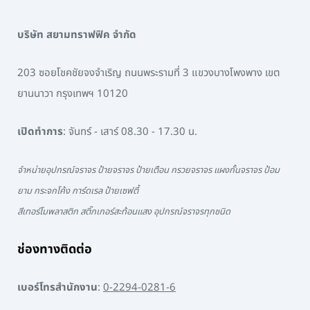
บริษัท สยามทราฟฟิค จำกัด
203 ซอยโชคชัยจงจำเริญ ถนนพระรามที่ 3 แขวงบางโพงพาง เขต
ยานนาวา กรุงเทพฯ 10120
เปิดทำการ
: จันทร์ - เสาร์ 08.30 - 17.30 น.
จำหน่ายอุปกรณ์จราจร ป้ายจราจร ป้ายเตือน กรวยจราจร แผงกั้นจราจร ป้อม
ยาม กระจกโค้ง การ์ดเรล ป้ายเซฟตี้
สีเทอร์โมพลาสติก สติ๊กเกอร์สะท้อนแสง อุปกรณ์จราจรทุกชนิด
ช่องทางติดต่อ
เบอร์โทรสำนักงาน
:
0-2294-0281-6