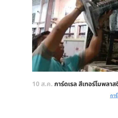
10 ส.ค.
การ์ดเรล สีเทอร์โมพลาสต
การ