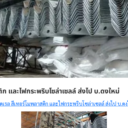
ิก และไฟกระพริบโซล่าเซลล์ ส่งไป บ.ดงใหม่
์ดเรล สีเทอร์โมพลาสติก และไฟกระพริบโซล่าเซลล์ ส่งไป บ.ดง