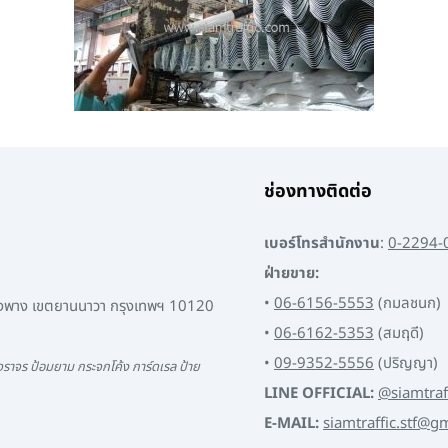
ช่องทางติดต่อ
เบอร์โทรสำนักงาน
:
0-2294-
ฝ่ายขาย:
•
06-6156-5553
(กมลชนก)
พงพาง เขตยานนาวา กรุงเทพฯ 10120
•
06-6162-5353
(สมฤดี)
•
09-9352-5556
(ปริญญา)
ราจร ป้อมยาม กระจกโค้ง การ์ดเรล ป้าย
LINE OFFICIAL:
@siamtraf
E-MAIL:
siamtraffic.stf@g