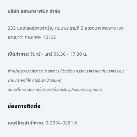
บริษัท สยามทราฟฟิค จำกัด
203 ซอยโชคชัยจงจำเริญ ถนนพระรามที่ 3 แขวงบางโพงพาง เขต
ยานนาวา กรุงเทพฯ 10120
เปิดทำการ
: จันทร์ - เสาร์ 08.30 - 17.30 น.
จำหน่ายอุปกรณ์จราจร ป้ายจราจร ป้ายเตือน กรวยจราจร แผงกั้นจราจร ป้อม
ยาม กระจกโค้ง การ์ดเรล ป้ายเซฟตี้
สีเทอร์โมพลาสติก สติ๊กเกอร์สะท้อนแสง อุปกรณ์จราจรทุกชนิด
ช่องทางติดต่อ
เบอร์โทรสำนักงาน
:
0-2294-0281-6