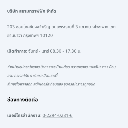
บริษัท สยามทราฟฟิค จำกัด
203 ซอยโชคชัยจงจำเริญ ถนนพระรามที่ 3 แขวงบางโพงพาง เขต
ยานนาวา กรุงเทพฯ 10120
เปิดทำการ
: จันทร์ - เสาร์ 08.30 - 17.30 น.
จำหน่ายอุปกรณ์จราจร ป้ายจราจร ป้ายเตือน กรวยจราจร แผงกั้นจราจร ป้อม
ยาม กระจกโค้ง การ์ดเรล ป้ายเซฟตี้
สีเทอร์โมพลาสติก สติ๊กเกอร์สะท้อนแสง อุปกรณ์จราจรทุกชนิด
ช่องทางติดต่อ
เบอร์โทรสำนักงาน
:
0-2294-0281-6