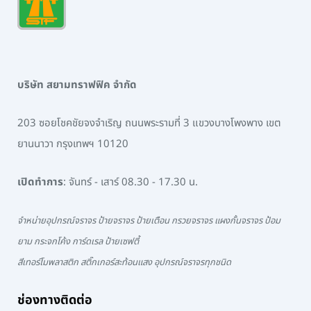
บริษัท สยามทราฟฟิค จำกัด
203 ซอยโชคชัยจงจำเริญ ถนนพระรามที่ 3 แขวงบางโพงพาง เขต
ยานนาวา กรุงเทพฯ 10120
เปิดทำการ
: จันทร์ - เสาร์ 08.30 - 17.30 น.
จำหน่ายอุปกรณ์จราจร ป้ายจราจร ป้ายเตือน กรวยจราจร แผงกั้นจราจร ป้อม
ยาม กระจกโค้ง การ์ดเรล ป้ายเซฟตี้
สีเทอร์โมพลาสติก สติ๊กเกอร์สะท้อนแสง อุปกรณ์จราจรทุกชนิด
ช่องทางติดต่อ