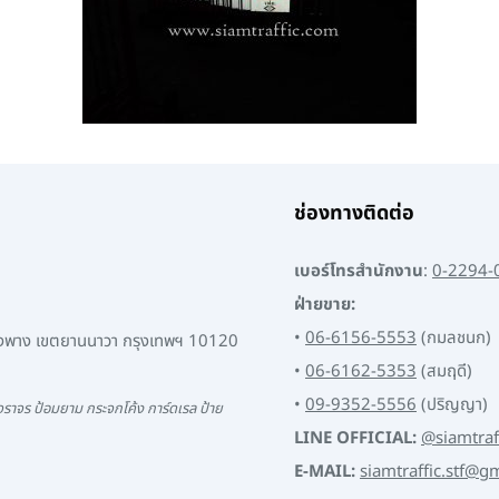
ช่องทางติดต่อ
เบอร์โทรสำนักงาน
:
0-2294-
ฝ่ายขาย:
•
06-6156-5553
(กมลชนก)
พงพาง เขตยานนาวา กรุงเทพฯ 10120
•
06-6162-5353
(สมฤดี)
•
09-9352-5556
(ปริญญา)
ราจร ป้อมยาม กระจกโค้ง การ์ดเรล ป้าย
LINE OFFICIAL:
@siamtraf
E-MAIL:
siamtraffic.stf@g