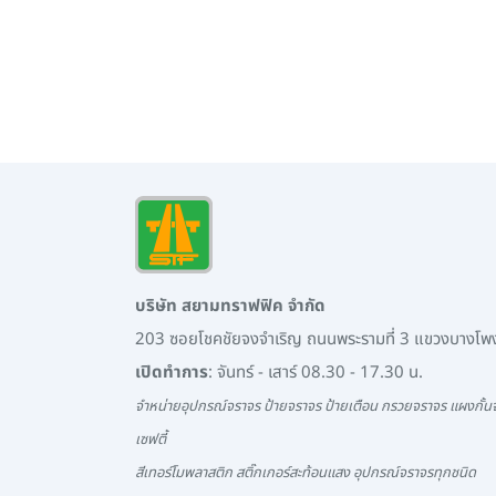
บริษัท สยามทราฟฟิค จำกัด
203 ซอยโชคชัยจงจำเริญ ถนนพระรามที่ 3 แขวงบางโ
เปิดทำการ
: จันทร์ - เสาร์ 08.30 - 17.30 น.
จำหน่ายอุปกรณ์จราจร ป้ายจราจร ป้ายเตือน กรวยจราจร แผงกั้นจ
เซฟตี้
สีเทอร์โมพลาสติก สติ๊กเกอร์สะท้อนแสง อุปกรณ์จราจรทุกชนิด