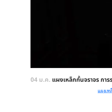
04 ม.ค.
แผงเหล็กกั้นจราจร กา
แผงเหล