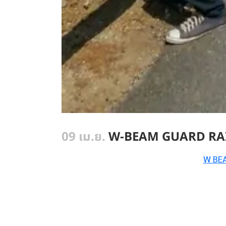
09 เม.ย.
W-BEAM GUARD RAIL 
W BEA