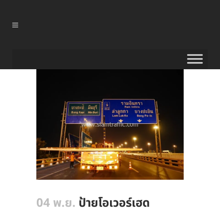
04 พ.ย.
ป้ายโอเวอร์เฮด