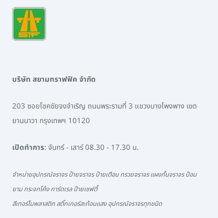
บริษัท สยามทราฟฟิค จำกัด
203 ซอยโชคชัยจงจำเริญ ถนนพระรามที่ 3 แขวงบางโพงพาง เขต
ยานนาวา กรุงเทพฯ 10120
เปิดทำการ
: จันทร์ - เสาร์ 08.30 - 17.30 น.
จำหน่ายอุปกรณ์จราจร ป้ายจราจร ป้ายเตือน กรวยจราจร แผงกั้นจราจร ป้อม
ยาม กระจกโค้ง การ์ดเรล ป้ายเซฟตี้
สีเทอร์โมพลาสติก สติ๊กเกอร์สะท้อนแสง อุปกรณ์จราจรทุกชนิด