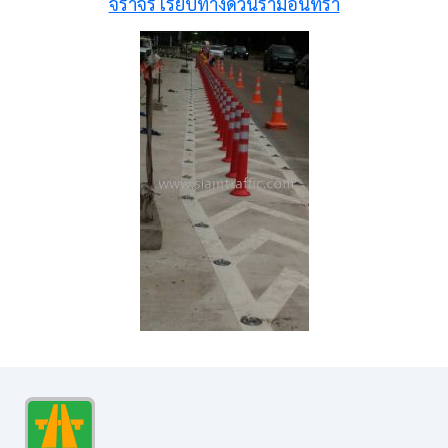
จราจร เรียบทางด่วนรามอินทรา