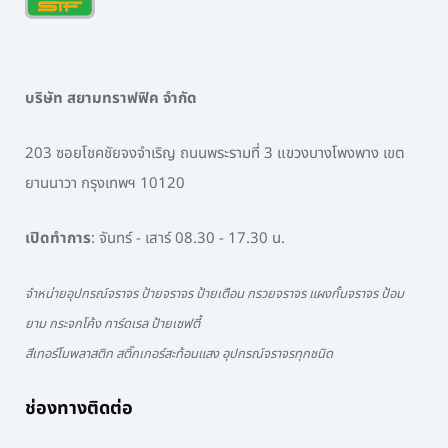
บริษัท สยามทราฟฟิค จำกัด
203 ซอยโชคชัยจงจำเริญ ถนนพระรามที่ 3 แขวงบางโพงพาง เขต
ยานนาวา กรุงเทพฯ 10120
เปิดทำการ
: จันทร์ - เสาร์ 08.30 - 17.30 น.
จำหน่ายอุปกรณ์จราจร ป้ายจราจร ป้ายเตือน กรวยจราจร แผงกั้นจราจร ป้อม
ยาม กระจกโค้ง การ์ดเรล ป้ายเซฟตี้
สีเทอร์โมพลาสติก สติ๊กเกอร์สะท้อนแสง อุปกรณ์จราจรทุกชนิด
ช่องทางติดต่อ