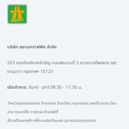
บริษัท สยามทราฟฟิค จำกัด
203 ซอยโชคชัยจงจำเริญ ถนนพระรามที่ 3 แขวงบางโพงพาง เขต
ยานนาวา กรุงเทพฯ 10120
เปิดทำการ
: จันทร์ - เสาร์ 08.30 - 17.30 น.
จำหน่ายอุปกรณ์จราจร ป้ายจราจร ป้ายเตือน กรวยจราจร แผงกั้นจราจร ป้อม
ยาม กระจกโค้ง การ์ดเรล ป้ายเซฟตี้
สีเทอร์โมพลาสติก สติ๊กเกอร์สะท้อนแสง อุปกรณ์จราจรทุกชนิด