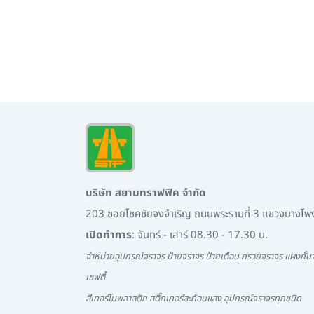
บริษัท สยามทราฟฟิค จำกัด
203 ซอยโชคชัยจงจำเริญ ถนนพระรามที่ 3 แขวงบางโ
เปิดทำการ
: จันทร์ - เสาร์ 08.30 - 17.30 น.
จำหน่ายอุปกรณ์จราจร ป้ายจราจร ป้ายเตือน กรวยจราจร แผงกั้นจ
เซฟตี้
สีเทอร์โมพลาสติก สติ๊กเกอร์สะท้อนแสง อุปกรณ์จราจรทุกชนิด