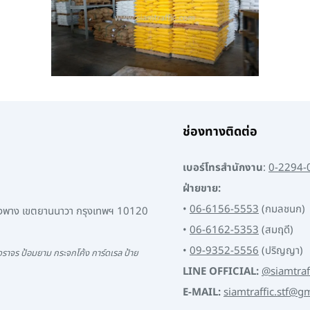
ช่องทางติดต่อ
เบอร์โทรสำนักงาน
:
0-2294-
ฝ่ายขาย:
•
06-6156-5553
(กมลชนก)
พงพาง เขตยานนาวา กรุงเทพฯ 10120
•
06-6162-5353
(สมฤดี)
•
09-9352-5556
(ปริญญา)
ราจร ป้อมยาม กระจกโค้ง การ์ดเรล ป้าย
LINE OFFICIAL:
@siamtraf
E-MAIL:
siamtraffic.stf@g