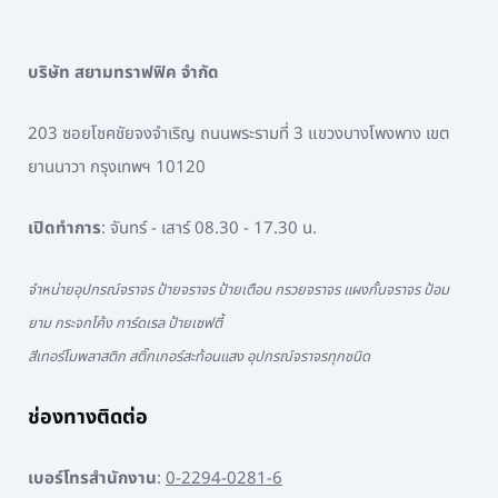
บริษัท สยามทราฟฟิค จำกัด
203 ซอยโชคชัยจงจำเริญ ถนนพระรามที่ 3 แขวงบางโพงพาง เขต
ยานนาวา กรุงเทพฯ 10120
เปิดทำการ
: จันทร์ - เสาร์ 08.30 - 17.30 น.
จำหน่ายอุปกรณ์จราจร ป้ายจราจร ป้ายเตือน กรวยจราจร แผงกั้นจราจร ป้อม
ยาม กระจกโค้ง การ์ดเรล ป้ายเซฟตี้
สีเทอร์โมพลาสติก สติ๊กเกอร์สะท้อนแสง อุปกรณ์จราจรทุกชนิด
ช่องทางติดต่อ
เบอร์โทรสำนักงาน
:
0-2294-0281-6