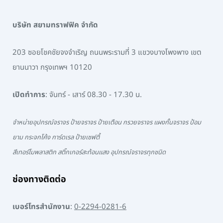
บริษัท สยามทราฟฟิค จำกัด
203 ซอยโชคชัยจงจำเริญ ถนนพระรามที่ 3 แขวงบางโพงพาง เขต
ยานนาวา กรุงเทพฯ 10120
เปิดทำการ
: จันทร์ - เสาร์ 08.30 - 17.30 น.
จำหน่ายอุปกรณ์จราจร ป้ายจราจร ป้ายเตือน กรวยจราจร แผงกั้นจราจร ป้อม
ยาม กระจกโค้ง การ์ดเรล ป้ายเซฟตี้
สีเทอร์โมพลาสติก สติ๊กเกอร์สะท้อนแสง อุปกรณ์จราจรทุกชนิด
ช่องทางติดต่อ
เบอร์โทรสำนักงาน
:
0-2294-0281-6