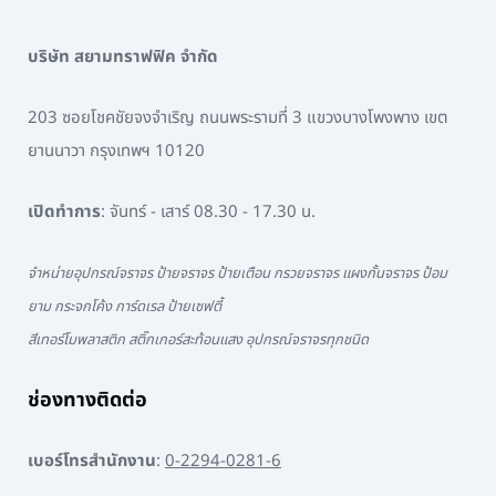
บริษัท สยามทราฟฟิค จำกัด
203 ซอยโชคชัยจงจำเริญ ถนนพระรามที่ 3 แขวงบางโพงพาง เขต
ยานนาวา กรุงเทพฯ 10120
เปิดทำการ
: จันทร์ - เสาร์ 08.30 - 17.30 น.
จำหน่ายอุปกรณ์จราจร ป้ายจราจร ป้ายเตือน กรวยจราจร แผงกั้นจราจร ป้อม
ยาม กระจกโค้ง การ์ดเรล ป้ายเซฟตี้
สีเทอร์โมพลาสติก สติ๊กเกอร์สะท้อนแสง อุปกรณ์จราจรทุกชนิด
ช่องทางติดต่อ
เบอร์โทรสำนักงาน
:
0-2294-0281-6