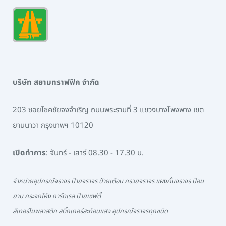
บริษัท สยามทราฟฟิค จำกัด
203 ซอยโชคชัยจงจำเริญ ถนนพระรามที่ 3 แขวงบางโพงพาง เขต
ยานนาวา กรุงเทพฯ 10120
เปิดทำการ
: จันทร์ - เสาร์ 08.30 - 17.30 น.
จำหน่ายอุปกรณ์จราจร ป้ายจราจร ป้ายเตือน กรวยจราจร แผงกั้นจราจร ป้อม
ยาม กระจกโค้ง การ์ดเรล ป้ายเซฟตี้
สีเทอร์โมพลาสติก สติ๊กเกอร์สะท้อนแสง อุปกรณ์จราจรทุกชนิด