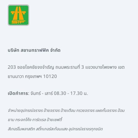
บริษัท สยามทราฟฟิค จำกัด
203 ซอยโชคชัยจงจำเริญ ถนนพระรามที่ 3 แขวงบางโพงพาง เขต
ยานนาวา กรุงเทพฯ 10120
เปิดทำการ
: จันทร์ - เสาร์ 08.30 - 17.30 น.
จำหน่ายอุปกรณ์จราจร ป้ายจราจร ป้ายเตือน กรวยจราจร แผงกั้นจราจร ป้อม
ยาม กระจกโค้ง การ์ดเรล ป้ายเซฟตี้
สีเทอร์โมพลาสติก สติ๊กเกอร์สะท้อนแสง อุปกรณ์จราจรทุกชนิด