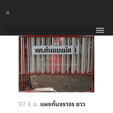
07 มิ.ย.
แผงกั้นจราจร ยาว