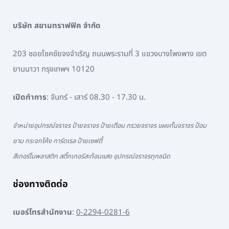
บริษัท สยามทราฟฟิค จำกัด
203 ซอยโชคชัยจงจำเริญ ถนนพระรามที่ 3 แขวงบางโพงพาง เขต
ยานนาวา กรุงเทพฯ 10120
เปิดทำการ
: จันทร์ - เสาร์ 08.30 - 17.30 น.
จำหน่ายอุปกรณ์จราจร ป้ายจราจร ป้ายเตือน กรวยจราจร แผงกั้นจราจร ป้อม
ยาม กระจกโค้ง การ์ดเรล ป้ายเซฟตี้
สีเทอร์โมพลาสติก สติ๊กเกอร์สะท้อนแสง อุปกรณ์จราจรทุกชนิด
ช่องทางติดต่อ
เบอร์โทรสำนักงาน
:
0-2294-0281-6