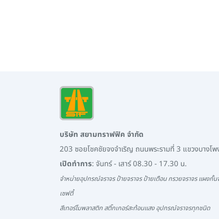
บริษัท สยามทราฟฟิค จำกัด
203 ซอยโชคชัยจงจำเริญ ถนนพระรามที่ 3 แขวงบางโ
เปิดทำการ
: จันทร์ - เสาร์ 08.30 - 17.30 น.
จำหน่ายอุปกรณ์จราจร ป้ายจราจร ป้ายเตือน กรวยจราจร แผงกั้นจ
เซฟตี้
สีเทอร์โมพลาสติก สติ๊กเกอร์สะท้อนแสง อุปกรณ์จราจรทุกชนิด