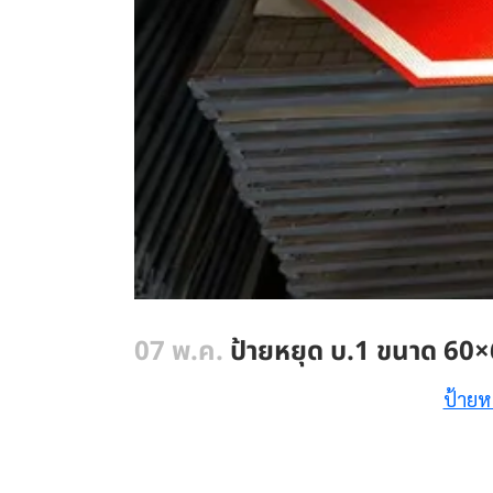
07 พ.ค.
ป้ายหยุด บ.1 ขนาด 6
ป้ายห