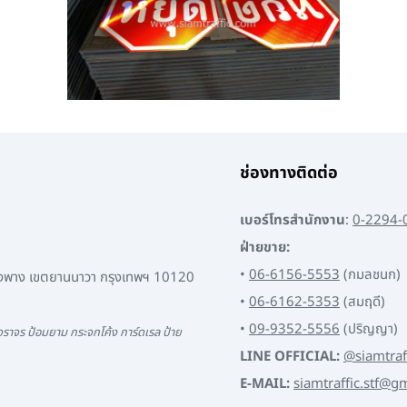
ช่องทางติดต่อ
เบอร์โทรสำนักงาน
:
0-2294-
ฝ่ายขาย:
•
06-6156-5553
(กมลชนก)
พงพาง เขตยานนาวา กรุงเทพฯ 10120
•
06-6162-5353
(สมฤดี)
•
09-9352-5556
(ปริญญา)
ราจร ป้อมยาม กระจกโค้ง การ์ดเรล ป้าย
LINE OFFICIAL:
@siamtraf
E-MAIL:
siamtraffic.stf@g