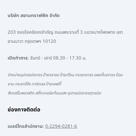
บริษัท สยามทราฟฟิค จำกัด
203 ซอยโชคชัยจงจำเริญ ถนนพระรามที่ 3 แขวงบางโพงพาง เขต
ยานนาวา กรุงเทพฯ 10120
เปิดทำการ
: จันทร์ - เสาร์ 08.30 - 17.30 น.
จำหน่ายอุปกรณ์จราจร ป้ายจราจร ป้ายเตือน กรวยจราจร แผงกั้นจราจร ป้อม
ยาม กระจกโค้ง การ์ดเรล ป้ายเซฟตี้
สีเทอร์โมพลาสติก สติ๊กเกอร์สะท้อนแสง อุปกรณ์จราจรทุกชนิด
ช่องทางติดต่อ
เบอร์โทรสำนักงาน
:
0-2294-0281-6