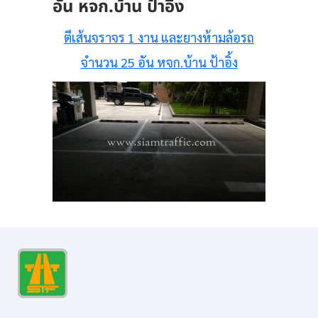
อัน หจก.บ้าน ป้าอิ้ง
ตีเส้นจราจร 1 งาน และยางห้ามล้อรถ
จำนวน 25 อัน หจก.บ้าน ป้าอิ้ง