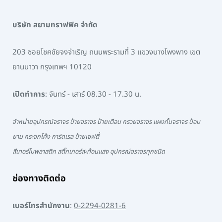
บริษัท สยามทราฟฟิค จำกัด
203 ซอยโชคชัยจงจำเริญ ถนนพระรามที่ 3 แขวงบางโพงพาง เขต
ยานนาวา กรุงเทพฯ 10120
เปิดทำการ
: จันทร์ - เสาร์ 08.30 - 17.30 น.
จำหน่ายอุปกรณ์จราจร ป้ายจราจร ป้ายเตือน กรวยจราจร แผงกั้นจราจร ป้อม
ยาม กระจกโค้ง การ์ดเรล ป้ายเซฟตี้
สีเทอร์โมพลาสติก สติ๊กเกอร์สะท้อนแสง อุปกรณ์จราจรทุกชนิด
ช่องทางติดต่อ
เบอร์โทรสำนักงาน
:
0-2294-0281-6