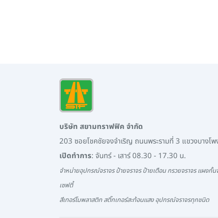
บริษัท สยามทราฟฟิค จำกัด
203 ซอยโชคชัยจงจำเริญ ถนนพระรามที่ 3 แขวงบางโ
เปิดทำการ
: จันทร์ - เสาร์ 08.30 - 17.30 น.
จำหน่ายอุปกรณ์จราจร ป้ายจราจร ป้ายเตือน กรวยจราจร แผงกั้นจ
เซฟตี้
สีเทอร์โมพลาสติก สติ๊กเกอร์สะท้อนแสง อุปกรณ์จราจรทุกชนิด