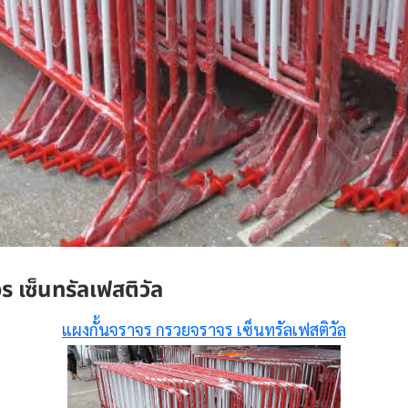
 เซ็นทรัลเฟสติวัล
แผงกั้นจราจร กรวยจราจร เซ็นทรัลเฟสติวัล