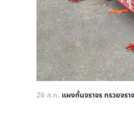
26 ส.ค.
แผงกั้นจราจร กรวยจราจร