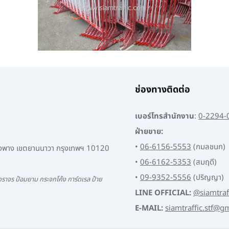
ช่องทางติดต่อ
เบอร์โทรสำนักงาน
:
0-2294-
ฝ่ายขาย:
•
06-6156-5553
(กมลชนก)
พงพาง เขตยานนาวา กรุงเทพฯ 10120
•
06-6162-5353
(สมฤดี)
•
09-9352-5556
(ปริญญา)
ราจร ป้อมยาม กระจกโค้ง การ์ดเรล ป้าย
LINE OFFICIAL:
@siamtraf
E-MAIL:
siamtraffic.stf@g