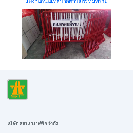
แผงกั้นถนนเทศบาลตำบลพรหมพิราม
บริษัท สยามทราฟฟิค จำกัด