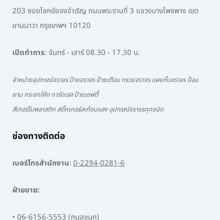
203 ซอยโชคชัยจงจำเริญ ถนนพระรามที่ 3 แขวงบางโพงพาง เขต
ยานนาวา กรุงเทพฯ 10120
เปิดทำการ
: จันทร์ - เสาร์ 08.30 - 17.30 น.
จำหน่ายอุปกรณ์จราจร ป้ายจราจร ป้ายเตือน กรวยจราจร แผงกั้นจราจร ป้อม
ยาม กระจกโค้ง การ์ดเรล ป้ายเซฟตี้
สีเทอร์โมพลาสติก สติ๊กเกอร์สะท้อนแสง อุปกรณ์จราจรทุกชนิด
ช่องทางติดต่อ
เบอร์โทรสำนักงาน
:
0-2294-0281-6
ฝ่ายขาย:
•
06-6156-5553
(กมลชนก)