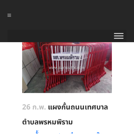
26 ก.พ.
แผงกั้นถนนเทศบาล
ตำบลพรหมพิราม