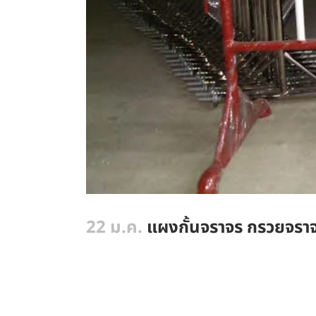
22 ม.ค.
แผงกั้นจราจร กรวยจราจ