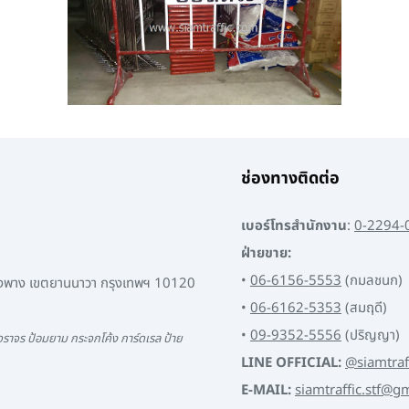
ช่องทางติดต่อ
เบอร์โทรสำนักงาน
:
0-2294-
ฝ่ายขาย:
•
06-6156-5553
(กมลชนก)
พงพาง เขตยานนาวา กรุงเทพฯ 10120
•
06-6162-5353
(สมฤดี)
•
09-9352-5556
(ปริญญา)
ราจร ป้อมยาม กระจกโค้ง การ์ดเรล ป้าย
LINE OFFICIAL:
@siamtraf
E-MAIL:
siamtraffic.stf@g