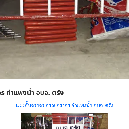
ร กำแพงน้ำ อบจ. ตรัง
แผงกั้นจราจร กรวยจราจร กำแพงน้ำ อบจ. ตรัง