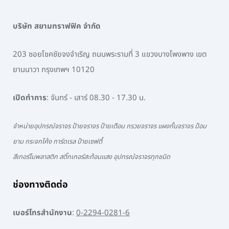
บริษัท สยามทราฟฟิค จำกัด
203 ซอยโชคชัยจงจำเริญ ถนนพระรามที่ 3 แขวงบางโพงพาง เขต
ยานนาวา กรุงเทพฯ 10120
เปิดทำการ
: จันทร์ - เสาร์ 08.30 - 17.30 น.
จำหน่ายอุปกรณ์จราจร ป้ายจราจร ป้ายเตือน กรวยจราจร แผงกั้นจราจร ป้อม
ยาม กระจกโค้ง การ์ดเรล ป้ายเซฟตี้
สีเทอร์โมพลาสติก สติ๊กเกอร์สะท้อนแสง อุปกรณ์จราจรทุกชนิด
ช่องทางติดต่อ
เบอร์โทรสำนักงาน
:
0-2294-0281-6