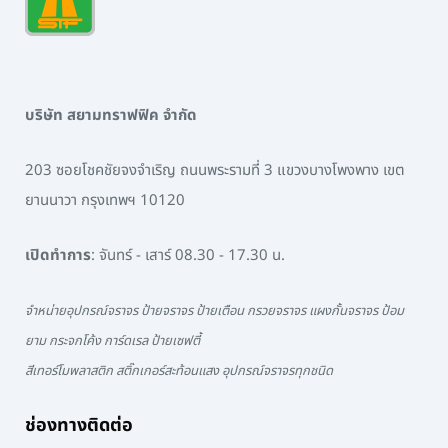
บริษัท สยามทราฟฟิค จำกัด
203 ซอยโชคชัยจงจำเริญ ถนนพระรามที่ 3 แขวงบางโพงพาง เขต
ยานนาวา กรุงเทพฯ 10120
เปิดทำการ
: จันทร์ - เสาร์ 08.30 - 17.30 น.
จำหน่ายอุปกรณ์จราจร ป้ายจราจร ป้ายเตือน กรวยจราจร แผงกั้นจราจร ป้อม
ยาม กระจกโค้ง การ์ดเรล ป้ายเซฟตี้
สีเทอร์โมพลาสติก สติ๊กเกอร์สะท้อนแสง อุปกรณ์จราจรทุกชนิด
ช่องทางติดต่อ