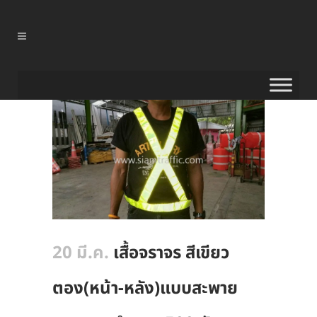
20 มี.ค.
เสื้อจราจร สีเขียว
ตอง(หน้า-หลัง)แบบสะพาย