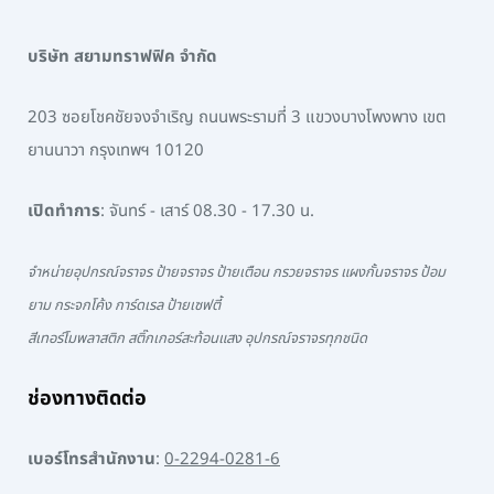
บริษัท สยามทราฟฟิค จำกัด
203 ซอยโชคชัยจงจำเริญ ถนนพระรามที่ 3 แขวงบางโพงพาง เขต
ยานนาวา กรุงเทพฯ 10120
เปิดทำการ
: จันทร์ - เสาร์ 08.30 - 17.30 น.
จำหน่ายอุปกรณ์จราจร ป้ายจราจร ป้ายเตือน กรวยจราจร แผงกั้นจราจร ป้อม
ยาม กระจกโค้ง การ์ดเรล ป้ายเซฟตี้
สีเทอร์โมพลาสติก สติ๊กเกอร์สะท้อนแสง อุปกรณ์จราจรทุกชนิด
ช่องทางติดต่อ
เบอร์โทรสำนักงาน
:
0-2294-0281-6