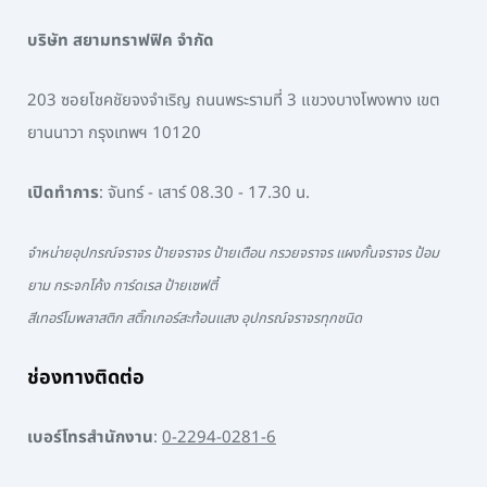
บริษัท สยามทราฟฟิค จำกัด
203 ซอยโชคชัยจงจำเริญ ถนนพระรามที่ 3 แขวงบางโพงพาง เขต
ยานนาวา กรุงเทพฯ 10120
เปิดทำการ
: จันทร์ - เสาร์ 08.30 - 17.30 น.
จำหน่ายอุปกรณ์จราจร ป้ายจราจร ป้ายเตือน กรวยจราจร แผงกั้นจราจร ป้อม
ยาม กระจกโค้ง การ์ดเรล ป้ายเซฟตี้
สีเทอร์โมพลาสติก สติ๊กเกอร์สะท้อนแสง อุปกรณ์จราจรทุกชนิด
ช่องทางติดต่อ
เบอร์โทรสำนักงาน
:
0-2294-0281-6