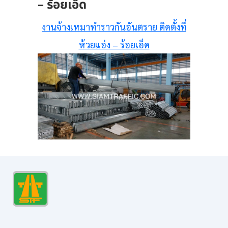
– ร้อยเอ็ด
งานจ้างเหมาทำราวกันอันตราย ติดตั้งที่
ห้วยแอ่ง – ร้อยเอ็ด