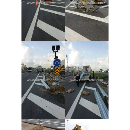
CONTACT US
TEL
:
+66 2 294 0281
LINE OFFICIAL:
@siamtraffic
E-MAIL:
siamtraffic@yahoo.com
FOLLOW ME
© Copyright 2009-2024 Siam Traffic Co., Ltd. All Rights Reserved.