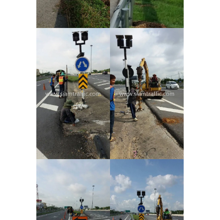
SIAM TRAFFIC CO., LTD.
203 203 Soi Chokchaijongchamroen, Rama 3 Road,
Bangpongpang, Yannawa, Bangkok 10120
Open
: Mon - Sat 08.30 AM - 05.30 PM
Thailand's Leading Manufacturer and Supplier of Traffic Safety
Equipment, Road Signs, Traffic Cones, Guardrails, Convex Mirrors,
Thermoplastic Road Marking Paint, Reflective Sheeting, Safety
Signs, Traffic Signs, Traffic Barrier and Complete Traffic Control
Solutions.