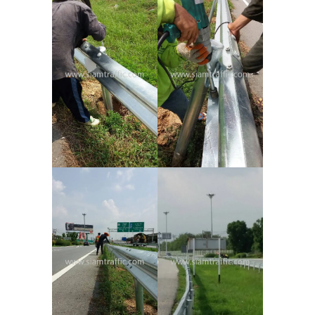
กำแพงน้ำพลาสติก
แบริเออร์พลาสติกยาว
1 เมตร ชรบ.บ้านมาจะ
แก๊ะ ต.ฆอเลาะ จำนวน
4 ใบ