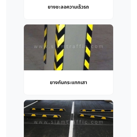
ยางชะลอความเร็วรถ
ยางกันกระแทกเสา