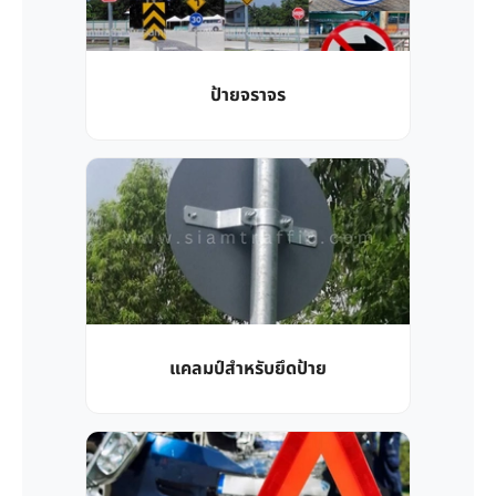
ป้ายจราจร
แคลมป์สำหรับยึดป้าย