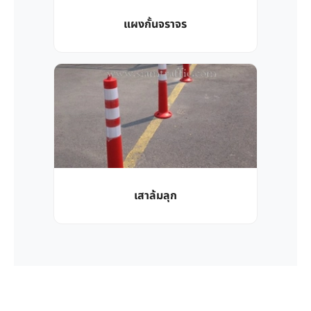
แผงกั้นจราจร
เสาล้มลุก