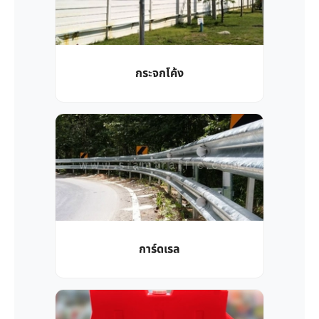
กระจกโค้ง
การ์ดเรล