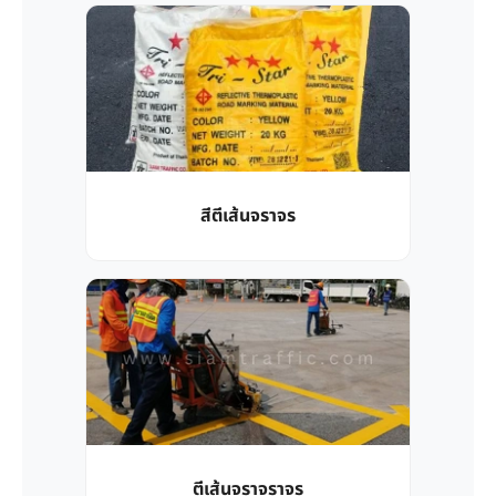
สีตีเส้นจราจร
ตีเส้นจราจราจร