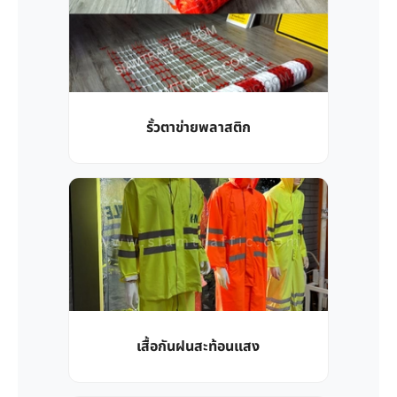
รั้วตาข่ายพลาสติก
เสื้อกันฝนสะท้อนแสง