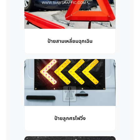
ป้ายสามเหลี่ยมฉุกเฉิน
ป้ายลูกศรไฟวิ่ง