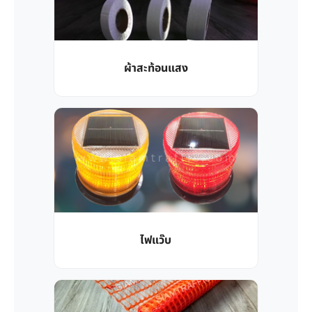
ผ้าสะท้อนแสง
ไฟแว๊บ