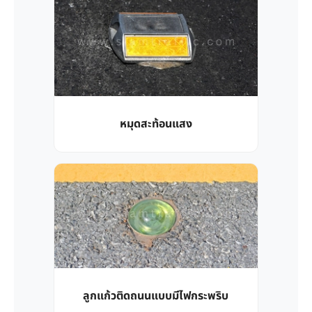
หมุดสะท้อนแสง
ลูกแก้วติดถนนแบบมีไฟกระพริบ