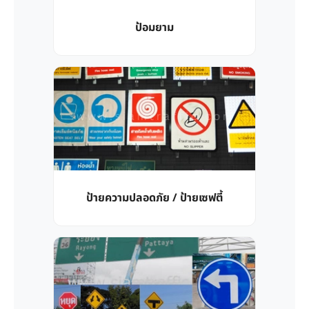
ป้อมยาม
ป้ายความปลอดภัย / ป้ายเซฟตี้