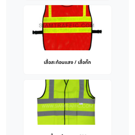
เสื้อสะท้อนแสง / เสื้อกั๊ก