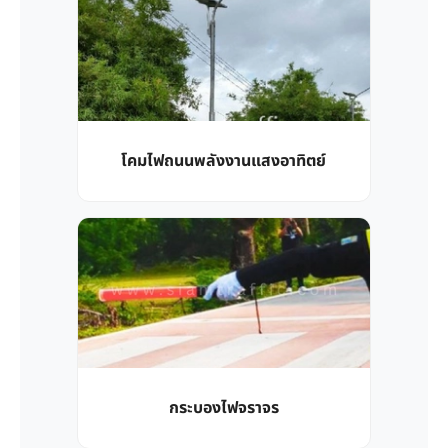
โคมไฟถนนพลังงานแสงอาทิตย์
กระบองไฟจราจร