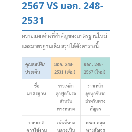
2567 VS มอก. 248-
2531
ความแตกต่างที่สำคัญของมาตรฐานใหม่
และมาตรฐานเดิม สรุปได้ดังตารางนี้:
คุณสมบัติ/
มอก. 248-
มอก. 248-
ประเด็น
2531 (เดิม)
2567 (ใหม่)
ชื่อ
ราวเหล็ก
ราวเหล็ก
มาตรฐาน
ลูกฟูกกันรถ
ลูกฟูกกันรถ
สำหรับ
สำหรับ
ทาง
ทางหลวง
สัญจร
ขอบเขต
เน้นที่
ทาง
ครอบคลุม
การใช้งาน
หลวง
เป็น
ทางสัญจร