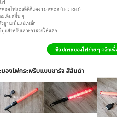
ไฟ
หลอดไฟแอลอีดีสีแดง 10 หลอด (LED-RED)
ะเอียดอื่น ๆ
ตัวฐานเป็นแม่เหล็ก
มีปุ่มสำหรับเคาะกระจกให้แตก
ช้อปกระบองไฟง่าย ๆ คลิกเพื่อส
ะบองไฟกระพริบแบบชาร์จ สีส้มดำ