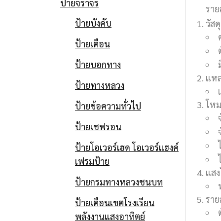
ป้ายจราจร
ราย
ป้ายบังคับ
วัสดุ
ป้ายเตือน
ป้ายบอกทาง
แหล
ป้ายทางหลวง
โหม
ป้ายข้อความทั่วไป
ป้ายเชฟรอน
ป้ายโอเวอร์เฮด โอเวอร์แฮงค์
เฟรมป้าย
แสง
ป้ายกรมทางหลวงชนบท
รายล
ป้ายเตือนเขตโรงเรียน
พลังงานแสงอาทิตย์