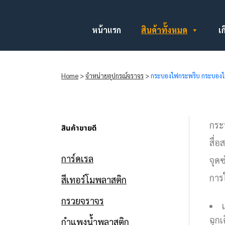
หน้าแรก
สินค้าทั้งหมด
เก
Home
>
จำหน่ายอุปกรณ์จราจร
>
กระบองไฟกระพริบ กระบอง
กระ
สินค้าขายดี
สื่
การ์ดเรล
จุด
การ
สีเทอร์โมพลาสติก
กรวยจราจร
ฉุกเ
กำแพงน้ำพลาสติก