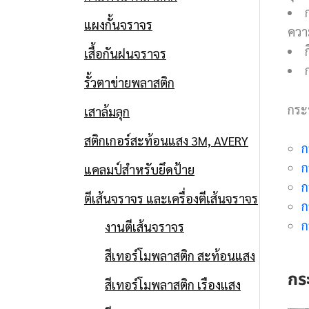
แผงกั้นจราจร
ควา
เสื้อกันฝนจราจร
รั้วตาข่ายพลาสติก
กระ
เสาล้มลุก
สติกเกอร์สะท้อนแสง 3M, AVERY
ก
ก
แคลมป์สำหรับยึดป้าย
ก
ตีเส้นจราจร และเครื่องตีเส้นจราจร
ก
ก
งานตีเส้นจราจร
สีเทอร์โมพลาสติก สะท้อนแสง
กร
สีเทอร์โมพลาสติก เรืองแสง