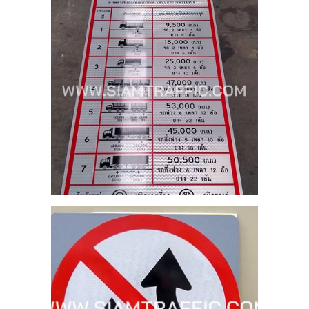
าย
ร์
รับ
และ