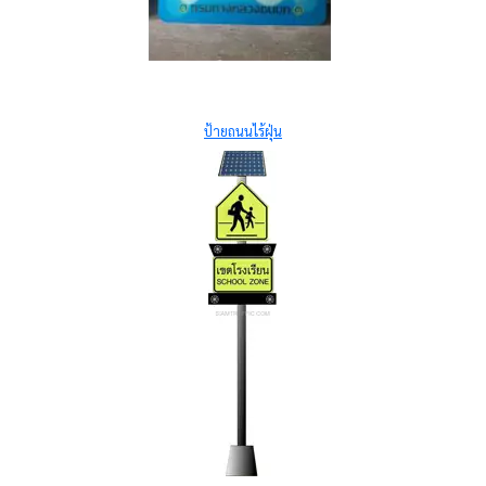
ป้ายถนนไร้ฝุ่น