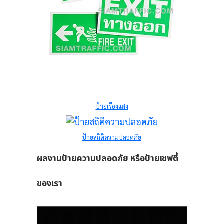
ป้ายเรืองแสง
อง
นาด
ป้ายสถิติความปลอดภัย
ผลงานป้ายความปลอดภัย หรือป้ายเซฟตี้
ร
ของเรา