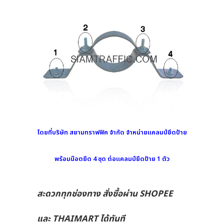
โดยที่บริษัท สยามทราฟฟิค จำกัด จำหน่ายแคลมป์ยึดป้าย
พร้อมน๊อตยึด 4 ชุด ต่อแคลมป์ยึดป้าย 1 ตัว
สะดวกทุกช่องทาง สั่งซื้อผ่าน SHOPEE
และ THAIMART ได้ทันที