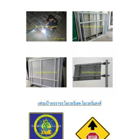
เฟรมป้ายจราจร โอเวอร์เฮด โอเวอร์แฮงค์