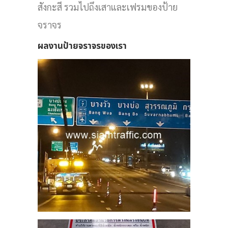
สังกะสี รวมไปถึงเสาและเฟรมของป้าย
จราจร
ผลงานป้ายจราจรของเรา
5
คับ
าย
ถ