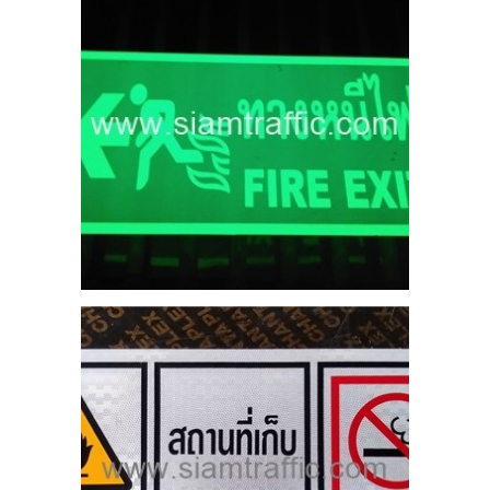
ก็บ
ม
ถุ
25
S