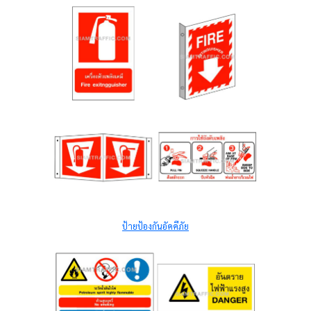
ป้ายป้องกันอัคคีภัย