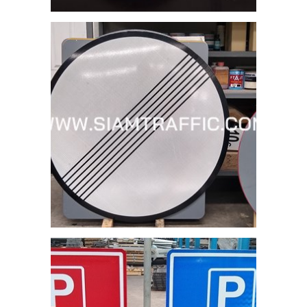
สแตน
ถ
ะผู้
25