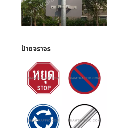
ป้ายจราจร