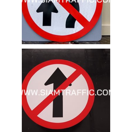
ราจร
อน
5
ะนำ
่ 1