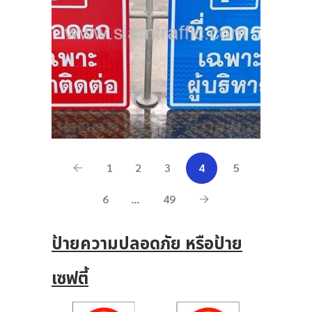
1
2
3
4
5
6
…
49
ป้ายความปลอดภัย หรือป้าย
เซฟตี้