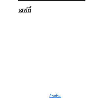
เซฟตี้
ป้ายห้าม