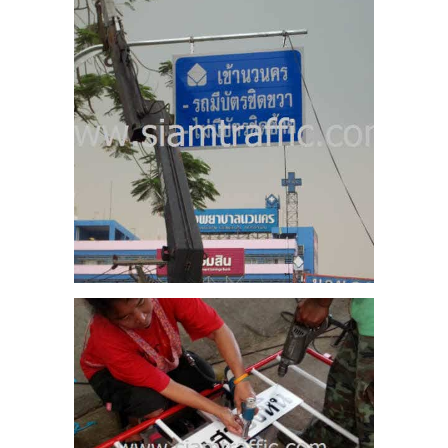
แดง
้น
13