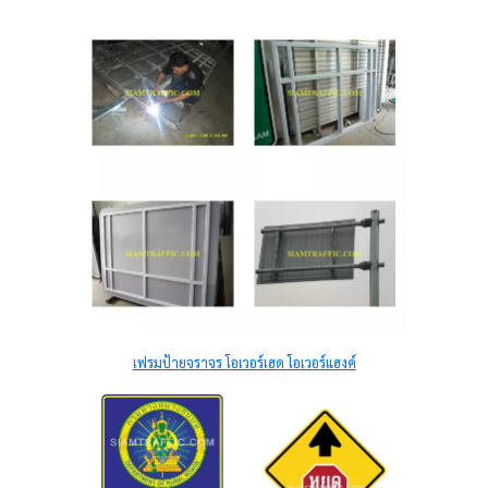
เฟรมป้ายจราจร โอเวอร์เฮด โอเวอร์แฮงค์