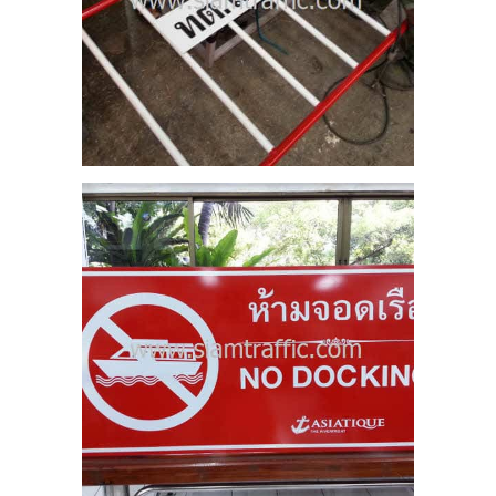
ีค
2
สีเท
ตัน
12