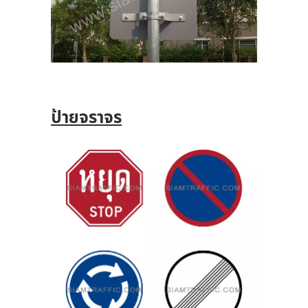
ป้ายจราจร