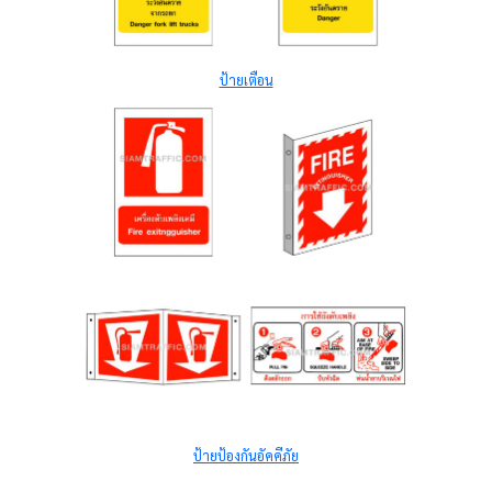
ป้ายเตือน
ป้ายป้องกันอัคคีภัย