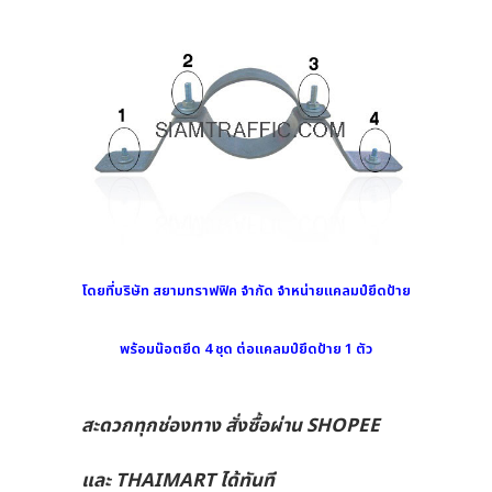
โดยที่บริษัท สยามทราฟฟิค จำกัด จำหน่ายแคลมป์ยึดป้าย
พร้อมน๊อตยึด 4 ชุด ต่อแคลมป์ยึดป้าย 1 ตัว
สะดวกทุกช่องทาง สั่งซื้อผ่าน SHOPEE
และ THAIMART ได้ทันที