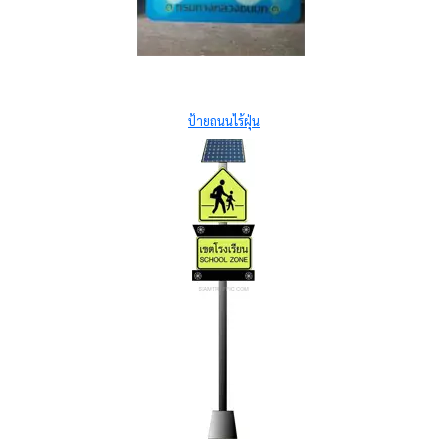
ป้ายถนนไร้ฝุ่น