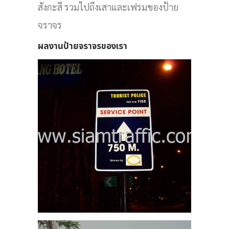
สังกะสี รวมไปถึงเสาและเฟรมของป้าย
ไป
จราจร
ว
ผลงานป้ายจราจรของเรา
13
่นว
ย
13