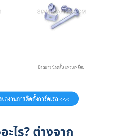
น็อตยาว น็อตสั้น แหวนเหลี่ยม
ผลงานการติดตั้งการ์ดเรล <<<
อะไร? ต่างจาก