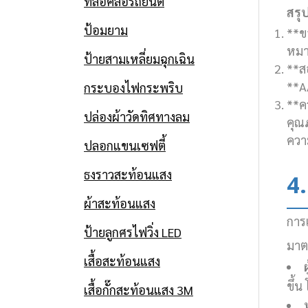
ที่ล็อคล้อรถยนต์
สรุ
ป้อมยาม
**ข
หมา
ป้ายสามเหลี่ยมฉุกเฉิน
**ส
**A
กระบองไฟกระพริบ
**ค
ปล่องผ้าวัดทิศทางลม
คุณ
ควา
ปลอกแขนเซฟตี้
ธงราวสะท้อนแสง
4.
ผ้าสะท้อนแสง
การ
ป้ายลูกศรไฟวิ่ง LED
มาต
เสื้อสะท้อนแสง
ผ
ขึ้
เสื้อกั๊กสะท้อนแสง 3M