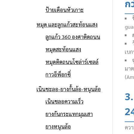
กว
ป้ายเตือนหัวเกาะ
หมุด และลูกแก้วสะท้อนแสง
guar
ลูกแก้ว 360 องศาติดถนน
หมุดสะท้อนแสง
เบกษ
หมุดติดถนนโซล่าร์เซลล์
มาต
กาวอีพ็อกซี่
(Am
เนินชะลอ-ยางกั้นล้อ-หนุนล้อ
3
เนินชลอความเร็ว
2
ยางกันกระแทกมุมเสา
ยางหนุนล้อ
ควา