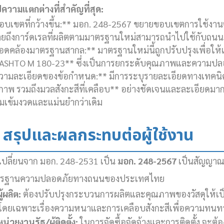
ปความแตกต่างที่สำคัญที่สุด:
อบเขตที่กว้างขึ้น:** มอก. 248-2567 ขยายขอบเขตการใช้งา
ยถึงการ์ดเรลที่ผลิตตามมาตรฐานใหม่สามารถนำไปใช้กับถนน
อดคล้องมาตรฐานสากล:** มาตรฐานใหม่นี้ถูกปรับปรุงเพื่อให้
ASHTO M 180-23** ซึ่งเป็นการยกระดับคุณภาพและความปลอ
วามละเอียดของข้อกำหนด:** มีการระบุรายละเอียดทางเทคนิค
ภาพ รวมถึงมวลสังกะสีที่เคลือบ** อย่างชัดเจนและละเอียดมา
มเข้มงวดและแม่นยำกว่าเดิม
 สรุปและผลกระทบต่อผู้ใช้งาน
เปลี่ยนจาก มอก. 248-2531 เป็น
มอก. 248-2567
เป็นสัญญาณที
รฐานความปลอดภัยทางถนนของประเทศไทย
ู้ผลิต:
ต้องปรับปรุงกระบวนการผลิตและคุณภาพของวัสดุให้เป
น โดยเฉพาะเรื่องความหนาและการเคลือบสังกะสีเพื่อความทน
หน่วยงานรัฐ/ผู้ติดตั้ง:
ในการจัดซื้อจัดจ้างและการติดตั้ง จะต้