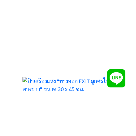
งออก
ขวา”
ม.
5
าย
งที่