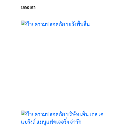
ของเรา
ัย
 แบ
ิ่ง
15