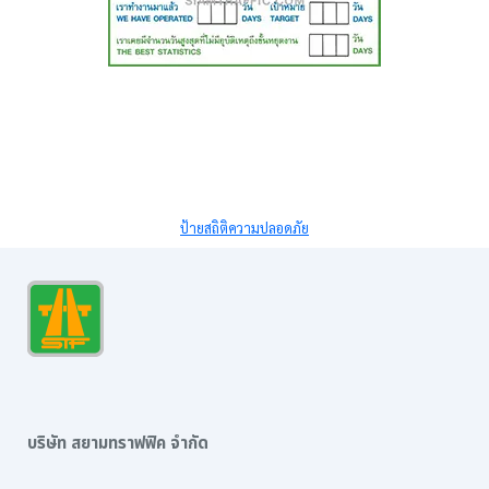
ป้ายสถิติความปลอดภัย
บริษัท สยามทราฟฟิค จำกัด