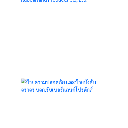
5
ป้าย
ยุด
ับ
5
N