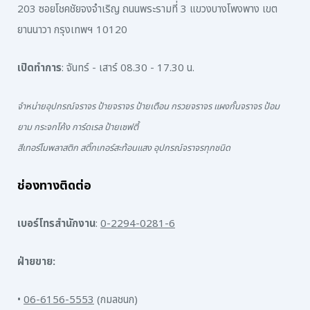
203 ซอยโชคชัยจงจำเริญ ถนนพระรามที่ 3 แขวงบางโพงพาง เขต
ยานนาวา กรุงเทพฯ 10120
เปิดทำการ
: จันทร์ - เสาร์ 08.30 - 17.30 น.
จำหน่ายอุปกรณ์จราจร ป้ายจราจร ป้ายเตือน กรวยจราจร แผงกั้นจราจร ป้อม
ยาม กระจกโค้ง การ์ดเรล ป้ายเซฟตี้
สีเทอร์โมพลาสติก สติ๊กเกอร์สะท้อนแสง อุปกรณ์จราจรทุกชนิด
ช่องทางติดต่อ
เบอร์โทรสำนักงาน
:
0-2294-0281-6
ฝ่ายขาย:
•
06-6156-5553
(กมลชนก)