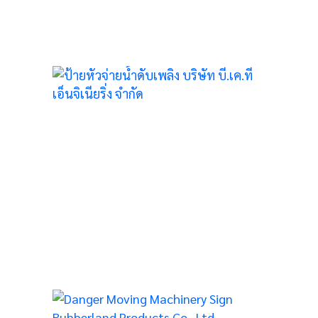
กษณ์
5
NG
GN
D
,