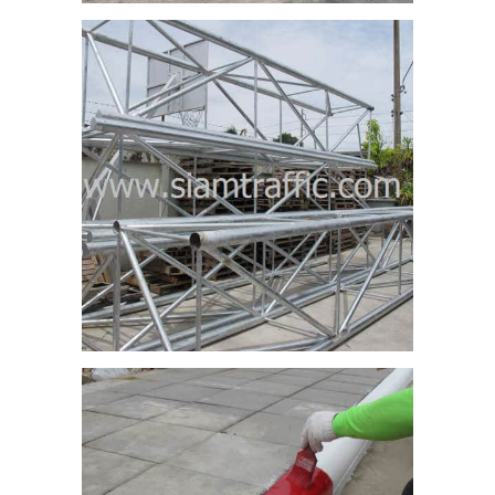
าง
ยสี
าร
2