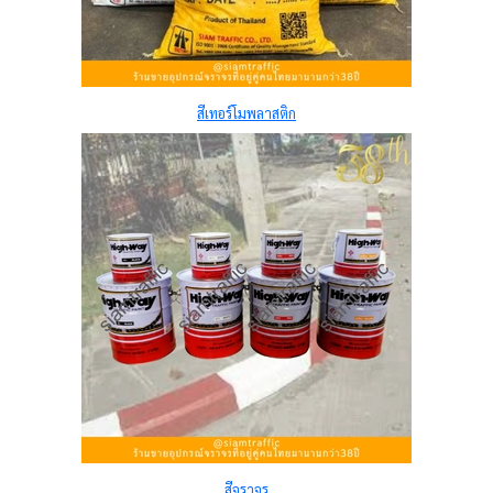
สีเทอร์โมพลาสติก
สีจราจร