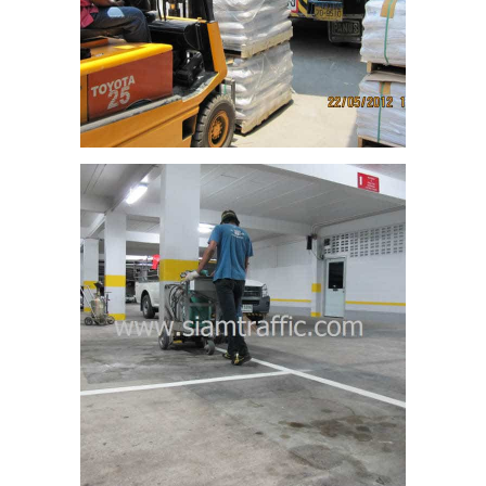
ุสิต
12
สีเท
ตัน
12