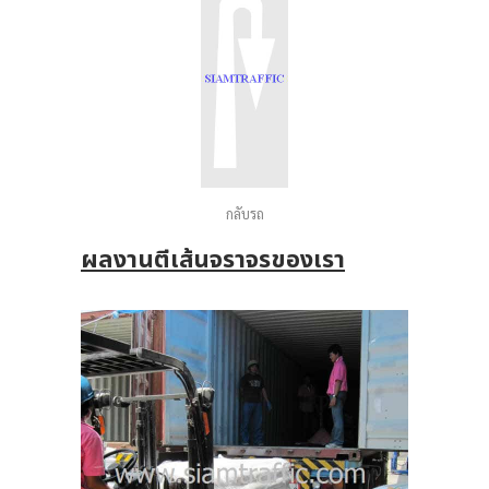
ส่ง
าน
กลับรถ
12
ผลงานตีเส้นจราจรของเรา
โม