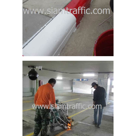
คาร
กร
2
ง
ส้น
ร์ด