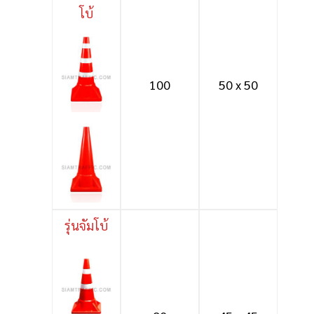
โบ้
100
50 x 50
รุ่นจัมโบ้