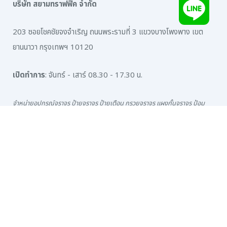
บริษัท สยามทราฟฟิค จำกัด
203 ซอยโชคชัยจงจำเริญ ถนนพระรามที่ 3 แขวงบางโพงพาง เขต
ยานนาวา กรุงเทพฯ 10120
เปิดทำการ
: จันทร์ - เสาร์ 08.30 - 17.30 น.
จำหน่ายอุปกรณ์จราจร ป้ายจราจร ป้ายเตือน กรวยจราจร แผงกั้นจราจร ป้อม
ยาม กระจกโค้ง การ์ดเรล ป้ายเซฟตี้
สีเทอร์โมพลาสติก สติ๊กเกอร์สะท้อนแสง อุปกรณ์จราจรทุกชนิด
ช่องทางติดต่อ
เบอร์โทรสำนักงาน
:
0-2294-0281-6
ฝ่ายขาย: