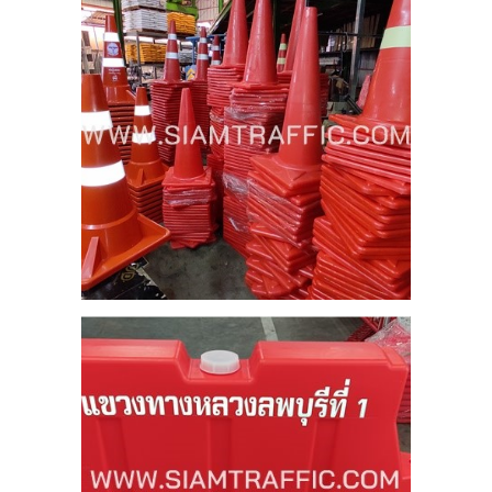
5
ีส้ม
รวย
ม.
5
CM