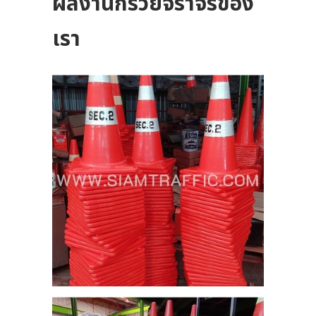
ผลงานกรวยจราจรของ
งสี
เรา
ม.
ซม.
งสี