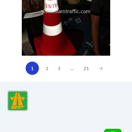
1
2
3
…
21