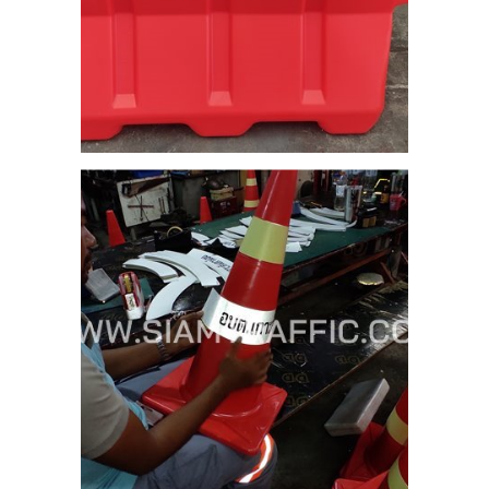
 แบบ
ันตา
25
จร
โร
ล