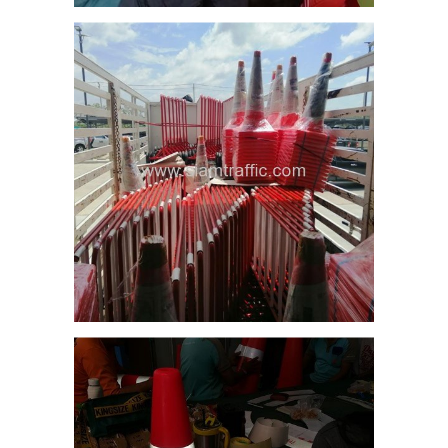
4
 70
โก้
 30
4