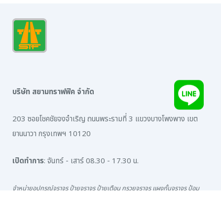
บริษัท สยามทราฟฟิค จำกัด
203 ซอยโชคชัยจงจำเริญ ถนนพระรามที่ 3 แขวงบางโพงพาง เขต
ยานนาวา กรุงเทพฯ 10120
เปิดทำการ
: จันทร์ - เสาร์ 08.30 - 17.30 น.
จำหน่ายอุปกรณ์จราจร ป้ายจราจร ป้ายเตือน กรวยจราจร แผงกั้นจราจร ป้อม
ยาม กระจกโค้ง การ์ดเรล ป้ายเซฟตี้
สีเทอร์โมพลาสติก สติ๊กเกอร์สะท้อนแสง อุปกรณ์จราจรทุกชนิด