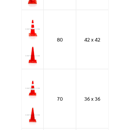
80
42 x 42
70
36 x 36