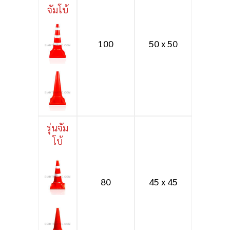
จัมโบ้
100
50 x 50
รุ่นจัม
โบ้
80
45 x 45