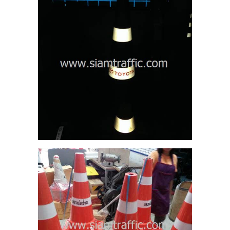
าล
วน
13
ู