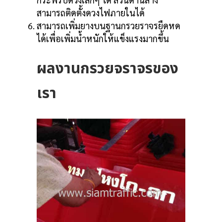
สามารถติดตั้งดวงไฟภายในได้
น
สามารถเพิ่มยางบนฐานกรวยราจรยืดหด
ได้เพื่อเพิ่มน้ำหนักให้แข็งแรงมากขึ้น
 ทม.
ผลงานกรวยจราจรของ
เรา
วย
ิวัล