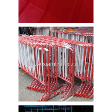
4
ถบ
โก้