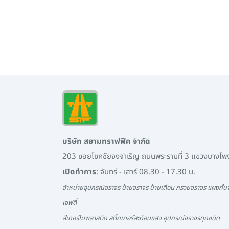
บริษัท สยามทราฟฟิค จำกัด
203 ซอยโชคชัยจงจำเริญ ถนนพระรามที่ 3 แขวงบางโ
เปิดทำการ
: จันทร์ - เสาร์ 08.30 - 17.30 น.
จำหน่ายอุปกรณ์จราจร ป้ายจราจร ป้ายเตือน กรวยจราจร แผงกั้นจ
เซฟตี้
สีเทอร์โมพลาสติก สติ๊กเกอร์สะท้อนแสง อุปกรณ์จราจรทุกชนิด