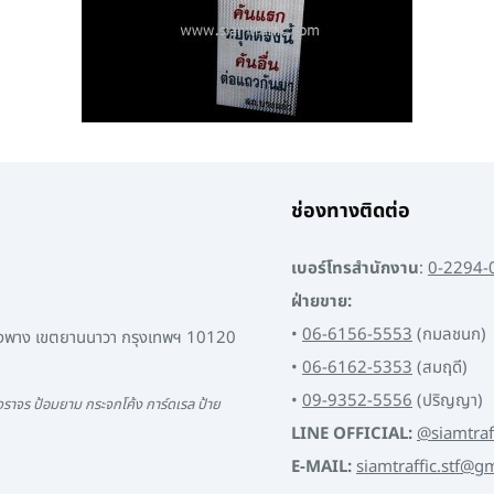
ช่องทางติดต่อ
เบอร์โทรสำนักงาน
:
0-2294-
ฝ่ายขาย:
•
06-6156-5553
(กมลชนก)
พงพาง เขตยานนาวา กรุงเทพฯ 10120
•
06-6162-5353
(สมฤดี)
•
09-9352-5556
(ปริญญา)
ราจร ป้อมยาม กระจกโค้ง การ์ดเรล ป้าย
LINE OFFICIAL:
@siamtraf
E-MAIL:
siamtraffic.stf@g