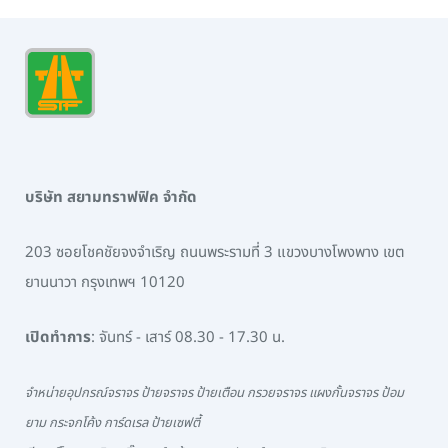
บริษัท สยามทราฟฟิค จำกัด
203 ซอยโชคชัยจงจำเริญ ถนนพระรามที่ 3 แขวงบางโพงพาง เขต
ยานนาวา กรุงเทพฯ 10120
เปิดทำการ
: จันทร์ - เสาร์ 08.30 - 17.30 น.
จำหน่ายอุปกรณ์จราจร ป้ายจราจร ป้ายเตือน กรวยจราจร แผงกั้นจราจร ป้อม
ยาม กระจกโค้ง การ์ดเรล ป้ายเซฟตี้