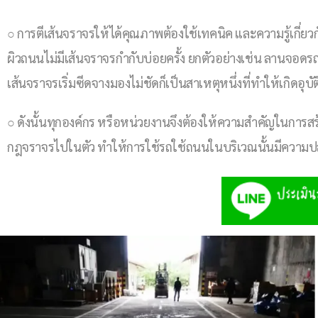
○ การตีเส้นจราจรให้ได้คุณภาพต้องใช้เทคนิค และความรู้เกี่ยว
ผิวถนนไม่มีเส้นจราจรกำกับบ่อยครั้ง ยกตัวอย่างเช่น ลานจอดรถ
เส้นจราจรเริ่มซีดจางมองไม่ชัดก็เป็นสาเหตุหนึ่งที่ทำให้เกิดอุบัต
○ ดังนั้นทุกองค์กร หรือหน่วยงานจึงต้องให้ความสำคัญในการสร้
กฎจราจรไปในตัว ทำให้การใช้รถใช้ถนนในบริเวณนั้นมีความ