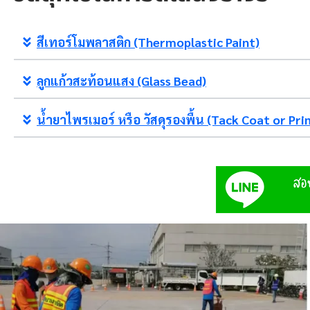
สีเทอร์โมพลาสติก (Thermoplastic Paint)
ลูกแก้วสะท้อนแสง (Glass Bead)
น้ำยาไพรเมอร์ หรือ วัสดุรองพื้น (Tack Coat or Pri